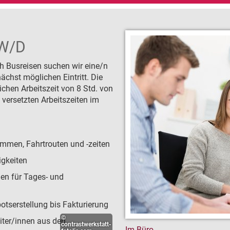
Firmengesch
N
Sicherheit
W/D
Busflotte
h Busreisen suchen wir eine/n
chst möglichen Eintritt. Die
ichen Arbeitszeit von 8 Std. von
versetzten Arbeitszeiten im
ammen, Fahrtrouten und -zeiten
igkeiten
en für Tages- und
tserstellung bis Fakturierung
©
iter/innen aus den
contrastwerkstatt-
Im Büro