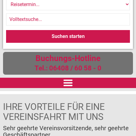
Buchungs-Hotline
Tel.: 06408 / 60 58 - 0
START
IHRE VORTEILE FÜR EINE
REISEN
VEREINSFAHRT MIT UNS
Reiseversicherung
Sehr geehrte Vereinsvorsitzende, sehr geehrte
Geschäftspartner,