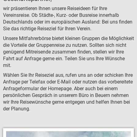
Zustiegsmöglichkeiten
wir präsentieren Ihnen unsere Reiseideen für Ihre
GRUPPENREISEN
Vereinsreise. Ob Städte-, Kurz- oder Busreise innerhalb
Deutschlands oder im europäischen Ausland: Bei uns finden
BUSANMIETUNG
Sie das richtige Reiseziel für Ihren Verein.
Unsere Mitfahrerbörse bietet kleinen Gruppen die Möglichkeit
LINIENVERKEHR
die Vorteile der Gruppenreise zu nutzen. Sollten sich nicht
genügend Mitreisende zusammen finden, stellen wir Ihre
ÜBER UNS
Fahrt auf Anfrage gerne ein. Teilen Sie uns Ihre Wünsche
mit.
Firmengeschichte
Wählen Sie Ihr Reiseziel aus, rufen uns an oder schicken Ihre
Anfrage per Telefax oder E-Mail oder nutzen das vorbereitete
Sicherheit
Anfrageformular der Homepage. Aber auch bei einem
Busflotte
persönlichen Gespräch in unserem Büro in Beuern nehmen
wir Ihre Reisewünsche gerne entgegen und helfen Ihnen bei
JOBS
der Planung.
Büromanagement
Disposition