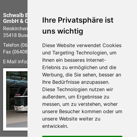
Schwalb Busbetrieb
Ihre Privatsphäre ist
GmbH & Co KG
Reiskirchener Str. 21
uns wichtig
35418 Buseck - Beuern
Diese Website verwendet Cookies
Telefon (06408) 60 58-0
Fax (06408) 60 58-21
und Targeting Technologien, um
Ihnen ein besseres Internet-
E-Mail
info
schwalb-reisen.de
Erlebnis zu ermöglichen und die
Werbung, die Sie sehen, besser an
Ihre Bedürfnisse anzupassen.
Diese Technologien nutzen wir
außerdem, um Ergebnisse zu
messen, um zu verstehen, woher
unsere Besucher kommen oder um
unsere Website weiter zu
entwickeln.