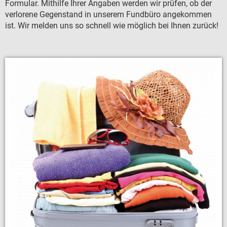
Zustiegsmöglichkeiten
Formular. Mithilfe Ihrer Angaben werden wir prüfen, ob der
verlorene Gegenstand in unserem Fundbüro angekommen
GRUPPENREISEN
ist. Wir melden uns so schnell wie möglich bei Ihnen zurück!
BUSANMIETUNG
LINIENVERKEHR
ÜBER UNS
Firmengeschichte
Sicherheit
Busflotte
JOBS
Büromanagement
Disposition