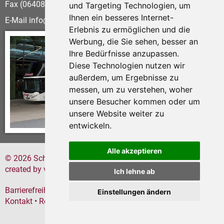
Fax (06408) 60 58-21
und Targeting Technologien, um
Ihnen ein besseres Internet-
E-Mail
info
schwalb-reisen.de
Erlebnis zu ermöglichen und die
Werbung, die Sie sehen, besser an
Ihre Bedürfnisse anzupassen.
Diese Technologien nutzen wir
außerdem, um Ergebnisse zu
messen, um zu verstehen, woher
unsere Besucher kommen oder um
unsere Website weiter zu
entwickeln.
Alle akzeptieren
© 2026 Schwalb Reisen
created by
vistabus.de
Ich lehne ab
Barrierefreiheitserklärung
Datenschutz
Impressum
Einstellungen ändern
Kontakt
Reisebedingungen
Cookie-Einstellungen