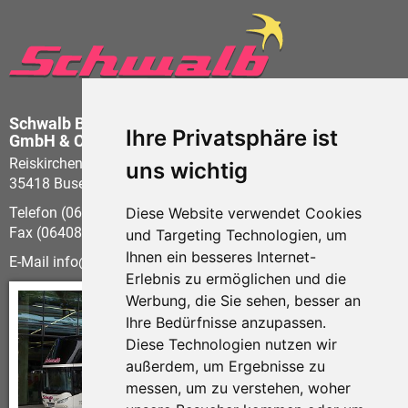
Schwalb Busbetrieb
Ihre Privatsphäre ist
GmbH & Co KG
Reiskirchener Str. 21
uns wichtig
35418 Buseck - Beuern
Telefon (06408) 60 58-0
Diese Website verwendet Cookies
Fax (06408) 60 58-21
und Targeting Technologien, um
Ihnen ein besseres Internet-
E-Mail
info
schwalb-reisen.de
Erlebnis zu ermöglichen und die
Werbung, die Sie sehen, besser an
Ihre Bedürfnisse anzupassen.
Diese Technologien nutzen wir
außerdem, um Ergebnisse zu
messen, um zu verstehen, woher