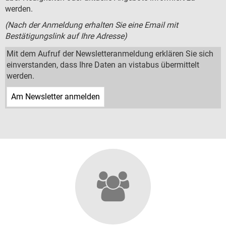
Zustiegsmöglichkeiten
werden.
GRUPPENREISEN
(Nach der Anmeldung erhalten Sie eine Email mit
Bestätigungslink auf Ihre Adresse)
BUSANMIETUNG
Mit dem Aufruf der Newsletteranmeldung erklären Sie sich
einverstanden, dass Ihre Daten an vistabus übermittelt
LINIENVERKEHR
werden.
ÜBER UNS
Firmengeschichte
Sicherheit
Busflotte
JOBS
Büromanagement
Disposition