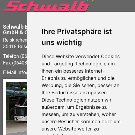
Schwalb Busbetrieb
Ihre Privatsphäre ist
GmbH & Co KG
Reiskirchener Str. 21
uns wichtig
35418 Buseck - Beuern
Telefon (06408) 60 58-0
Diese Website verwendet Cookies
Fax (06408) 60 58-21
und Targeting Technologien, um
Ihnen ein besseres Internet-
E-Mail
info
schwalb-reisen.de
Erlebnis zu ermöglichen und die
Werbung, die Sie sehen, besser an
Ihre Bedürfnisse anzupassen.
Diese Technologien nutzen wir
außerdem, um Ergebnisse zu
messen, um zu verstehen, woher
unsere Besucher kommen oder um
unsere Website weiter zu