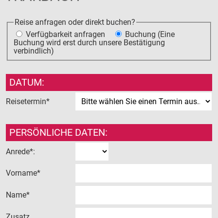
Zustiegsmöglichkeiten
GRUPPENREISEN
Reise anfragen oder direkt buchen?
Verfügbarkeit anfragen
Buchung (Eine
Buchung wird erst durch unsere Bestätigung
BUSANMIETUNG
verbindlich)
LINIENVERKEHR
DATUM:
ÜBER UNS
Reisetermin*
Firmengeschichte
PERSÖNLICHE DATEN:
Sicherheit
Busflotte
Anrede*:
JOBS
Vorname*
Büromanagement
Name*
Disposition
Zusatz