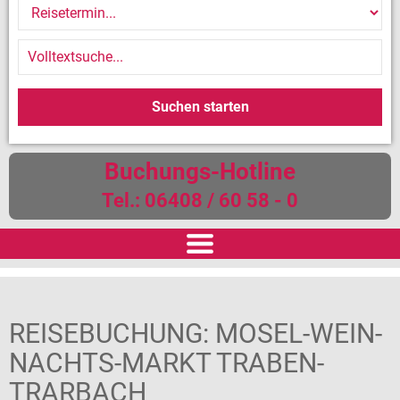
Buchungs-Hotline
Tel.: 06408 / 60 58 - 0
START
REISEBUCHUNG
: MOSEL-WEIN-
REISEN
NACHTS-MARKT TRABEN-
Reiseversicherung
TRARBACH