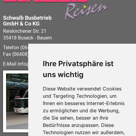
Schwalb Busbetrieb
GmbH & Co KG
Reiskirchener Str. 21
35418 Buseck - Beuern
Telefon (06408) 60 58-0
Fax (06408) 60 58-21
Ihre Privatsphäre ist
E-Mail
info
schwalb-reisen.de
uns wichtig
Diese Website verwendet Cookies
und Targeting Technologien, um
Ihnen ein besseres Internet-Erlebnis
zu ermöglichen und die Werbung,
die Sie sehen, besser an Ihre
Bedürfnisse anzupassen. Diese
Technologien nutzen wir außerdem,