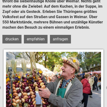
Zustiegsmöglichkeiten
thront die siebenhäutige Knolle über Weimar. Nichts geht
mehr ohne die Zwiebel: Auf dem Kuchen, in der Suppe, im
GRUPPENREISEN
Zopf oder als Gesteck. Erleben Sie Thüringens größtes
Volksfest auf den Straßen und Gassen in Weimar. Über
BUSANMIETUNG
550 Marktstände, mehrere Bühnen und unzählige Künstler
machen den Besuch zu einem einmaligen Erlebnis.
LINIENVERKEHR
drucken
empfehlen
anfragen
ÜBER UNS
Firmengeschichte
Sicherheit
Busflotte
JOBS
Büromanagement
Disposition